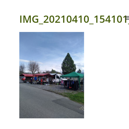
IMG_20210410_154101