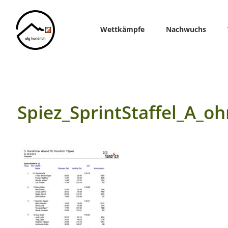
Home
Wettkämpfe
Nachwuchs
Spiez_SprintStaffel_A_o