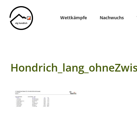
Home
Wettkämpfe
Nachwuchs
Hondrich_lang_ohneZwi